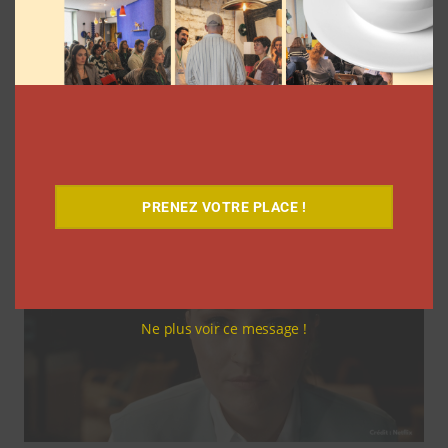
Coupe du Monde 2026: comment
l’agence L’Intrus a « réconcilié »
marques et créateurs de contenu avec
M6
Clara Phelippeaux
6 août 2026
PRENEZ VOTRE PLACE !
Ne plus voir ce message !