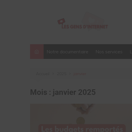
Aller
au
contenu
Notre documentaire
Nos services
Accueil
2025
janvier
Mois :
janvier 2025