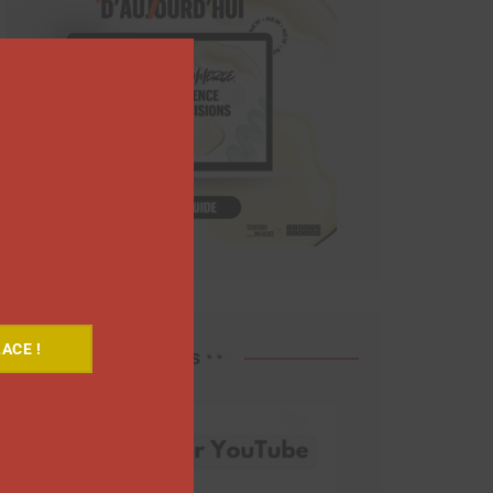
Close
this
module
ACE !
Découvrez nos vidéos