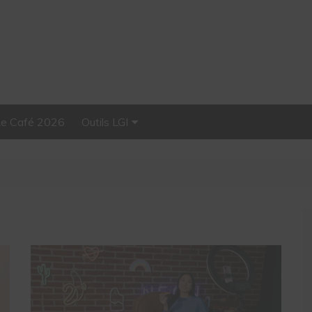
Le Café 2026
Outils LGI
Stellar, plateforme
d’influence tout-en-un