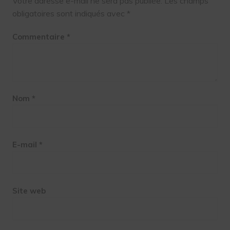
Votre adresse e-mail ne sera pas publiée.
Les champs
obligatoires sont indiqués avec
*
Commentaire
*
Nom
*
E-mail
*
Site web