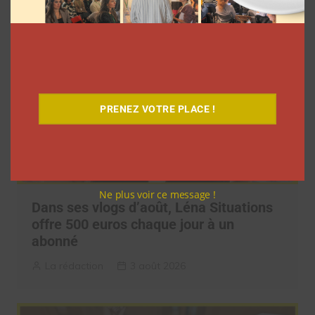
PRENEZ VOTRE PLACE !
Ne plus voir ce message !
Dans ses vlogs d’août, Léna Situations
offre 500 euros chaque jour à un
abonné
La rédaction
3 août 2026