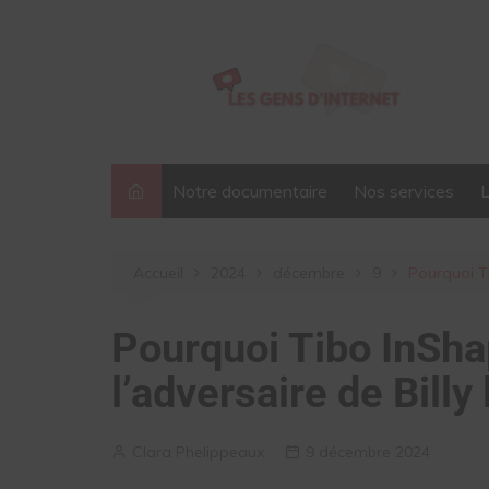
Aller
au
contenu
Notre documentaire
Nos services
Accueil
2024
décembre
9
Pourquoi Ti
Pourquoi Tibo InShap
l’adversaire de Billy
Clara Phelippeaux
9 décembre 2024