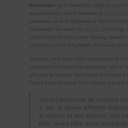
Influenceur.
Le 7 décembre, c’était le grand j
de préparation, son événement, le
DTR Fight
a
personnes se sont déplacées à Paris La Défens
l’événement en direct sur
Twitch
. Sur le ring,
contre Djilsi, Dooms contre Kaatsup, Brawks c
combattu contre Greg MMA, en combat profe
D’ailleurs, c’est Greg MMA qui a remporté la vi
ceinture. Lors de sa prise de parole, celui-ci a 
affronter le créateur de contenu à l’origine. Il 
Face à cette annonce, Tibo InShape a pris la p
Voyant beaucoup de rumeurs passé
1- oui, je devais affronter Billy 
ai reçu lui et son agence, tout s’
Billy, j’avais hâte qu’on vous p