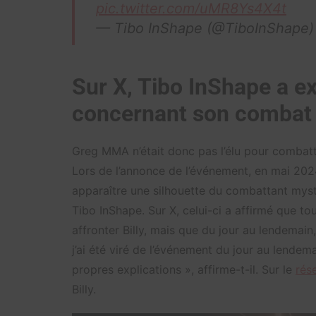
pic.twitter.com/uMR8Ys4X4t
— Tibo InShape (@TiboInShape
Sur X, Tibo InShape a ex
concernant son combat a
Greg MMA n’était donc pas l’élu pour combattre 
Lors de l’annonce de l’événement, en mai 2024
apparaître une silhouette du combattant mystè
Tibo InShape. Sur X, celui-ci a affirmé que tout
affronter Billy, mais que du jour au lendemain,
j’ai été viré de l’événement du jour au lendema
propres explications », affirme-t-il. Sur le
rés
Billy.