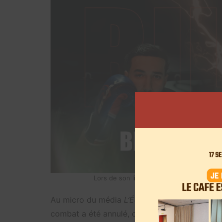
Lors de son live en mai 2024, Billy a révé
Au micro du média
L’Équipe
, Billy a également
combat a été annulé, c’est à cause des diver