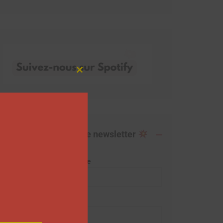
Close
this
module
Abonnez-vous à notre newsletter
Adresse de messagerie
Prénom