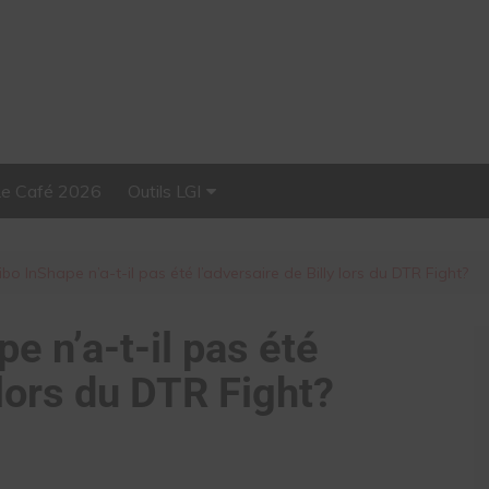
Le Café 2026
Outils LGI
Stellar, plateforme
d’influence tout-en-un
bo InShape n’a-t-il pas été l’adversaire de Billy lors du DTR Fight?
e n’a-t-il pas été
 lors du DTR Fight?