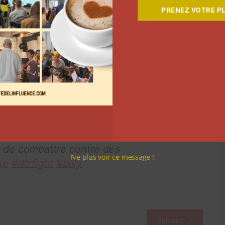
ociaux ou dans la salle. « On s’est rétracté, car on
PRENEZ VOTRE PL
c. On avait peur que le combat devienne politique et
uche et avec Tibo, on était prêt à communiquer
ement, on s’est dit qu’on ne s’en sortirai jamais »,
n fait suite à la prise de position de
Tibo InShape
ions législatives, au mois de juillet 2024, soit
deter est revenu sur son
té de combattre contre des
Ne plus voir ce message !
xe
#dtrfight
#billy
Suivant