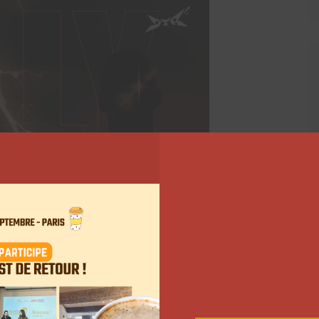
lé la silhouette de son adversaire.
 donné sa version de l’histoire. Il révèle que si le
gences politiques entre les deux hommes, qui auraient