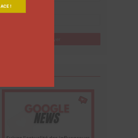
ACE !
Nom
Envoyer
Google News