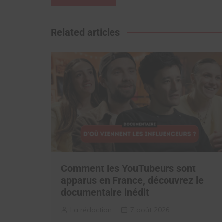
de
l’article
Related articles
Comment les YouTubeurs sont
apparus en France, découvrez le
documentaire inédit
La rédaction
7 août 2026