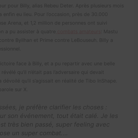
our pour Billy, alias Rebeu Deter. Après plusieurs mois
 enfin eu lieu. Pour l’occasion, près de 30.000
e Arena, et 1,2 million de personnes ont suivi
 on a pu assister à quatre
combats amateurs
: Mastu
ontre Byilhan et Prime contre LeBouseuh. Billy a
ssionnel.
ctoire face à Billy, et a pu repartir avec une belle
révélé qu’il n’était pas l’adversaire qui devait
a dévoilé qu’il s’agissait en réalité de Tibo InShape.
arole sur X.
es, je préfère clarifier les choses :
pour son événement, tout était calé. Je les
est très bien passé, super feeling avec
ropose un super combat.…