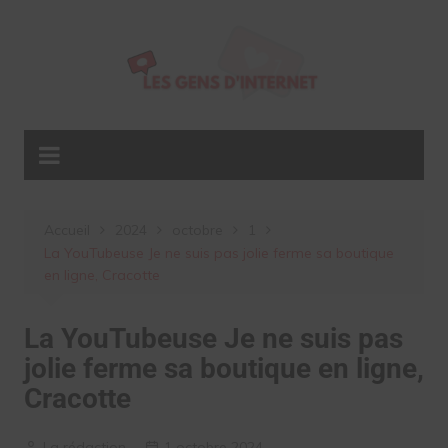
Aller
au
contenu
Accueil
2024
octobre
1
La YouTubeuse Je ne suis pas jolie ferme sa boutique
en ligne, Cracotte
La YouTubeuse Je ne suis pas
jolie ferme sa boutique en ligne,
Cracotte
La rédaction
1 octobre 2024