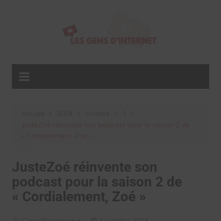
Aller
au
contenu
Accueil
2024
octobre
1
JusteZoé réinvente son podcast pour la saison 2 de
« Cordialement, Zoé »
JusteZoé réinvente son
podcast pour la saison 2 de
« Cordialement, Zoé »
Clara Phelippeaux
1 octobre 2024