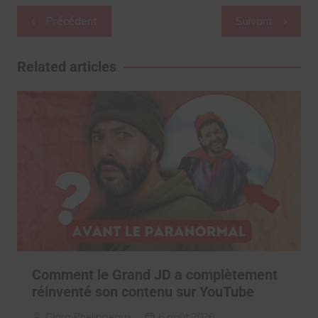
Navigation
Précédent
Suivant
de
l’article
Related articles
Comment le Grand JD a complètement
réinventé son contenu sur YouTube
Clara Phelippeaux
6 août 2026