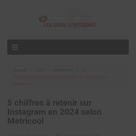
Aller
au
contenu
Accueil
2024
septembre
10
5 chiffres à retenir sur Instagram en 2024 selon
Metricool
5 chiffres à retenir sur
Instagram en 2024 selon
Metricool
Clara Phelippeaux
10 septembre 2024