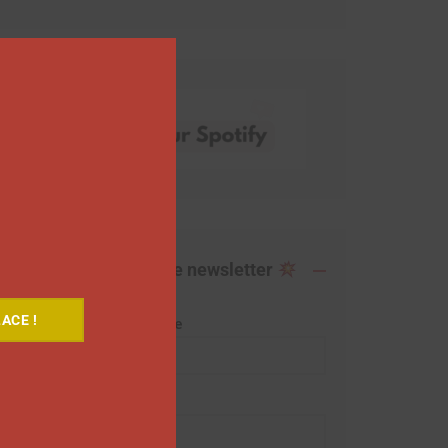
Close
this
module
Abonnez-vous à notre newsletter
ACE !
Adresse de messagerie
Prénom