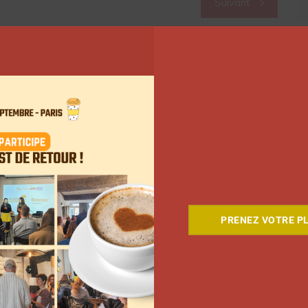
Suivant
PRENEZ VOTRE PL
Comment le Grand JD a
complètement réinventé son
contenu sur YouTube
Clara Phelippeaux
6 août 2026