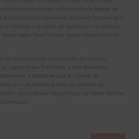
 train de tester différents « bonus » auprès des
nnalité va permettre aux influenceurs de gagner de
et les publications organiques. Plusieurs facteurs sont
 le créateur: « la valeur de l’audience », le nombre
de partages. Pour l’instant, aucun montant officiel
e sur invitation pour une poignée de comptes
 au Japon et aux États-Unis. Il faut également
artenaires. Il faut noter que le « bonus de
nstagram « se réserve le droit de modifier les
compte » pour calculer l’argent reçu, ou même d’arrêter
as concluant.