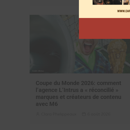
Coupe du Monde 2026: comment
l’agence L’Intrus a « réconcilié »
marques et créateurs de contenu
avec M6
Clara Phelippeaux
6 août 2026