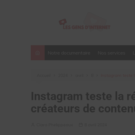
Aller
au
contenu
Notre documentaire
Nos services
Accueil
2024
avril
8
Instagram teste 
Instagram teste la 
créateurs de conten
Clara Phelippeaux
8 avril 2024