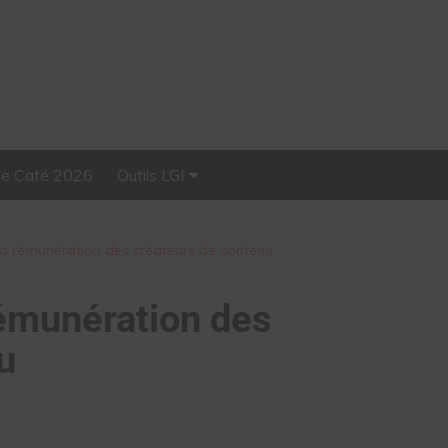
Le Café 2026
Outils LGI
Stellar, plateforme
d’influence tout-en-un
la rémunération des créateurs de contenu
rémunération des
u