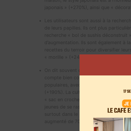
japonais » (+270%), ainsi que « décorat
Les utilisateurs sont aussi à la recherch
de leurs papilles. Ils ont plus particuli
recherche « bol de sushis déconstruit 
d’augmentation. Ils sont également à l
recettes du terroir pour diversifier le
« morille » (+240%).
On dit souvent que la saison automnal
compte bien contrer le mauvais sort en
populaires, avec notamment la fabricat
(+190%). La culture japonaise est enco
« sac en crochet japonais », qui a au
jeunes de se rassembler pour échanger
surtout dans le domaine du sport, avec
augmenté de 700%.