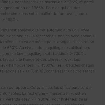
uflage » connaissent une hausse de 2.295%, et pareil
e augmentation de 1.765%. Pour ce qui est des
 recherche « ensemble maillot de foot avec jupe »
 » (+695%).
, Pinterest analyse que cet automne aura un « style
 bout des ongles. La recherche « ongles avec noeud »
rnière. Il en va de même pour « ongles d’inspiration
 de 600%. Au niveau du maquillage, les utilisateurs
x, comme le « maquillage soft baddie » (+700%).
s faudra une frange et des cheveux roux. Les
eveux flamboyantes » (+1530%), les « boucles châtain
côté japonaise » (+1.645%), connaissent une croissance
ein du rapport. Cette année, les utilisateurs sont à
confortables. La recherche « maison zen », est en
« véranda cosy » (+930%). Pour l’intérieur de la
r, avec les recherches en lien avec « art vintage