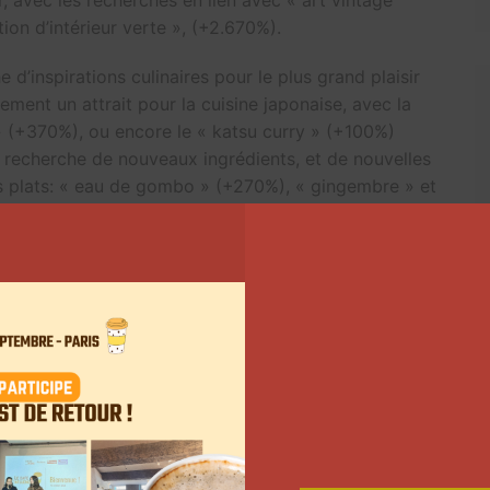
ion d’intérieur verte », (+2.670%).
e d’inspirations culinaires pour le plus grand plaisir
èrement un attrait pour la cuisine japonaise, avec la
» (+370%), ou encore le « katsu curry » (+100%)
a recherche de nouveaux ingrédients, et de nouvelles
urs plats: « eau de gombo » (+270%), « gingembre » et
e est synonyme de déprime, mais la Génération Z
 s’occupant. Les Do It Yourself sont toujours autant
ion de bijoux (+2.000%), ou la fabrication de sacs
re présente pour cette catégorie, avec la recherche
gmenté de 380%. C’est aussi le moment pour ces
. Les recherches autour des clubs ont augmenté, et
 la recherche « club de course à pied », qui a