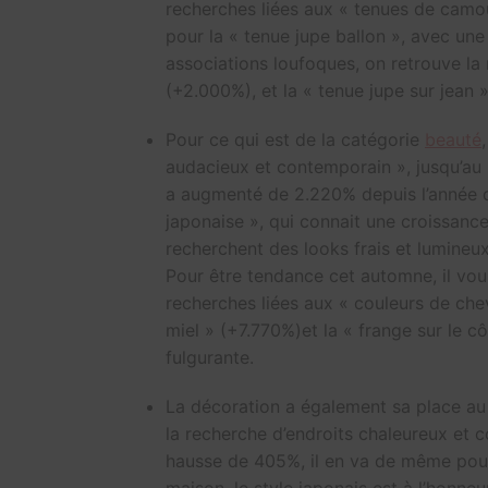
recherches liées aux « tenues de camo
pour la « tenue jupe ballon », avec un
associations loufoques, on retrouve la
(+2.000%), et la « tenue jupe sur jean
Pour ce qui est de la catégorie
beauté
audacieux et contemporain », jusqu’au
a augmenté de 2.220% depuis l’année de
japonaise », qui connait une croissance
recherchent des looks frais et lumineu
Pour être tendance cet automne, il vou
recherches liées aux « couleurs de ch
miel » (+7.770%)et la « frange sur le 
fulgurante.
La décoration a également sa place au s
la recherche d’endroits chaleureux et 
hausse de 405%, il en va de même pour 
maison, le style japonais est à l’honneu