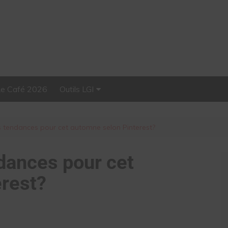
Le Café 2026
Outils LGI
Stellar, plateforme
d’influence tout-en-un
es tendances pour cet automne selon Pinterest?
ndances pour cet
rest?