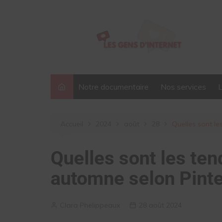
Aller
au
contenu
Notre documentaire
Nos services
Accueil
2024
août
28
Quelles sont l
Quelles sont les te
automne selon Pinte
Clara Phelippeaux
28 août 2024