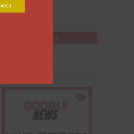
ACE !
Nom
Envoyer
Google News