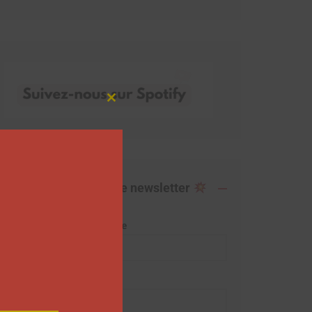
Close
this
module
Abonnez-vous à notre newsletter
Adresse de messagerie
Prénom