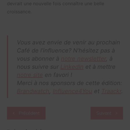
devrait une nouvelle fois connaître une belle
croissance.
Vous avez envie de venir au prochain
Café de l’influence? N’hésitez pas à
vous abonner à
notre newsletter
, à
nous suivre sur
LinkedIn
et à mettre
notre site
en favori !
Merci à nos sponsors de cette édition:
Brandwatch
,
Influence4You
et
Traackr
.
Navigation
Précédent
Suivant
de
l’article