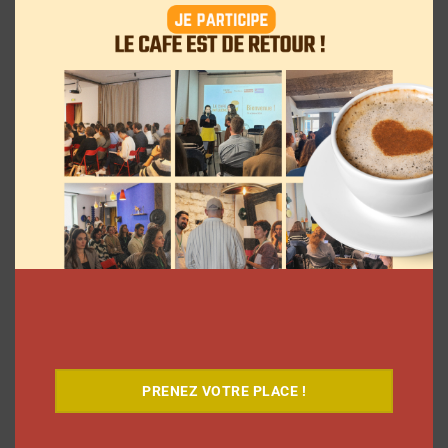
Pour le lancement de Croquez le
Monde®, McDonald’s a convié des
influenceurs pour une « expérience
unique »
La rédaction
4 août 2026
PRENEZ VOTRE PLACE !