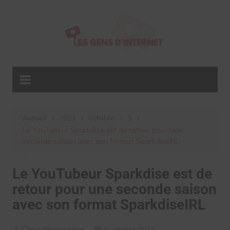
Aller
au
contenu
Accueil
2023
octobre
3
Le YouTubeur Sparkdise est de retour pour une
seconde saison avec son format SparkdiseIRL
Le YouTubeur Sparkdise est de
retour pour une seconde saison
avec son format SparkdiseIRL
Clara Phelippeaux
3 octobre 2023