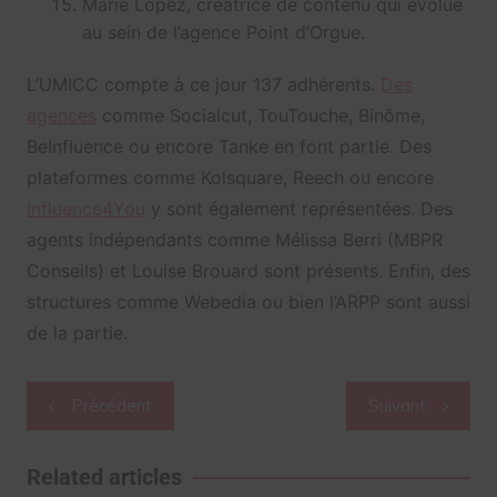
Marie Lopez, créatrice de contenu qui évolue
au sein de l’agence Point d’Orgue.
L’UMICC compte à ce jour 137 adhérents.
Des
agences
comme Socialcut, TouTouche, Binôme,
BeInfluence ou encore Tanke en font partie. Des
plateformes comme Kolsquare, Reech ou encore
Influence4You
y sont également représentées. Des
agents indépendants comme Mélissa Berri (MBPR
Conseils) et Louise Brouard sont présents. Enfin, des
structures comme Webedia ou bien l’ARPP sont aussi
de la partie.
Navigation
Précédent
Suivant
de
l’article
Related articles