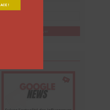
ACE !
Nom
Envoyer
Google News