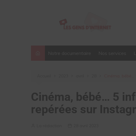
Aller
au
contenu
Notre documentaire
Nos services
Accueil
2023
avril
28
Cinéma, bébé… 5
Cinéma, bébé… 5 inf
repérées sur Instag
La rédaction
28 avril 2023