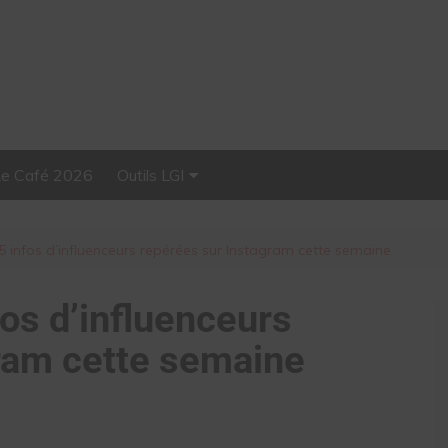
Le Café 2026
Outils LGI
Stellar, plateforme
d’influence tout-en-un
 infos d’influenceurs repérées sur Instagram cette semaine
os d’influenceurs
ram cette semaine