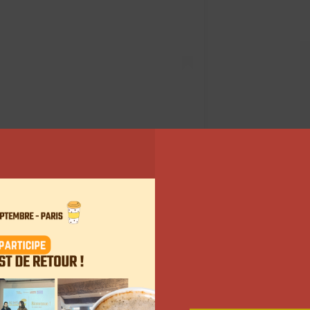
amille Callen (@noholita)
ge dans le prochain « Transformers : Rise Of The