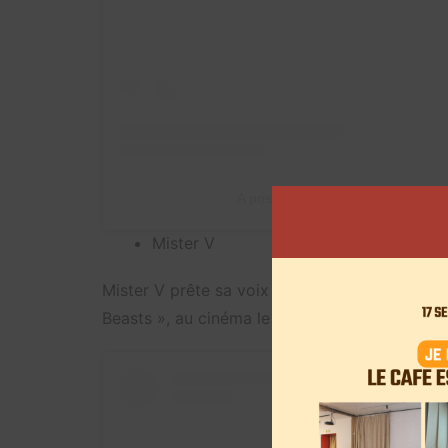
A post shared by NOHOLITA
C
Mister V
Mister V prête sa voix au personnage de Mira
Beasts », au cinéma le 7 juin prochain.