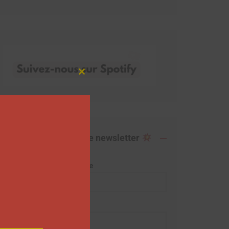
Close
this
module
Abonnez-vous à notre newsletter
Adresse de messagerie
Prénom