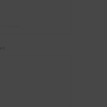
ter V (@yvick)
ant.