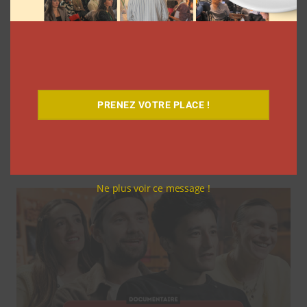
PRENEZ VOTRE PLACE !
Navigation
Précédent
Suivant
de
l’article
Related articles
Ne plus voir ce message !