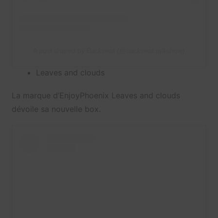
A post shared by Backseat (@backseat.talkshow)
Leaves and clouds
La marque d’EnjoyPhoenix Leaves and clouds
dévoile sa nouvelle box.