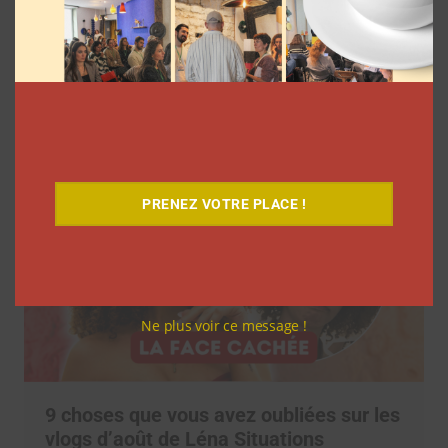
7 séries sur les influenceurs et les
réseaux sociaux à regarder cet été sur
Netflix
Clara Phelippeaux
5 août 2026
PRENEZ VOTRE PLACE !
Ne plus voir ce message !
9 choses que vous avez oubliées sur les
vlogs d’août de Léna Situations