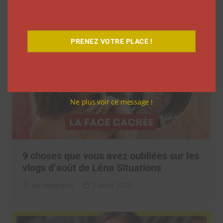
Clara Phelippeaux
5 août 2026
PRENEZ VOTRE PLACE !
Ne plus voir ce message !
9 choses que vous avez oubliées sur les
vlogs d’août de Léna Situations
La rédaction
5 août 2026