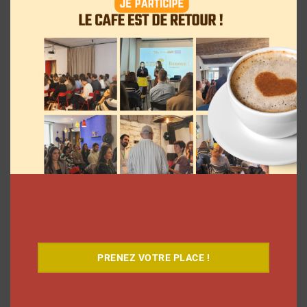
Comment le Grand JD a complètement
réinventé son contenu sur YouTube
Clara Phelippeaux
6 août 2026
PRENEZ VOTRE PLACE !
Coupe du Monde 2026: comment
l’agence L’Intrus a « réconcilié »
marques et créateurs de contenu avec