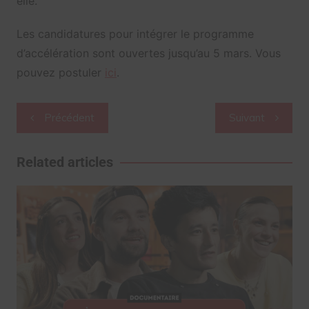
elle.
Les candidatures pour intégrer le programme
d’accélération sont ouvertes jusqu’au 5 mars. Vous
pouvez postuler
ici
.
Navigation
Précédent
Suivant
de
l’article
Related articles