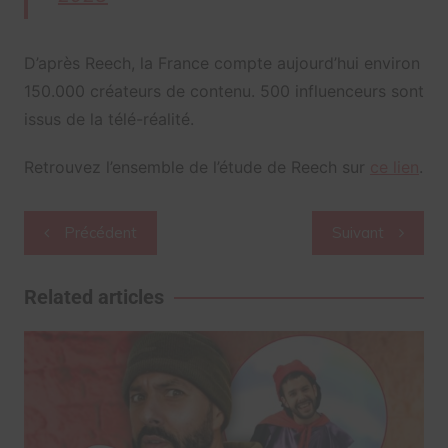
D’après Reech, la France compte aujourd’hui environ
150.000 créateurs de contenu. 500 influenceurs sont
issus de la télé-réalité.
Retrouvez l’ensemble de l’étude de Reech sur
ce lien
.
Navigation
Précédent
Suivant
de
l’article
Related articles