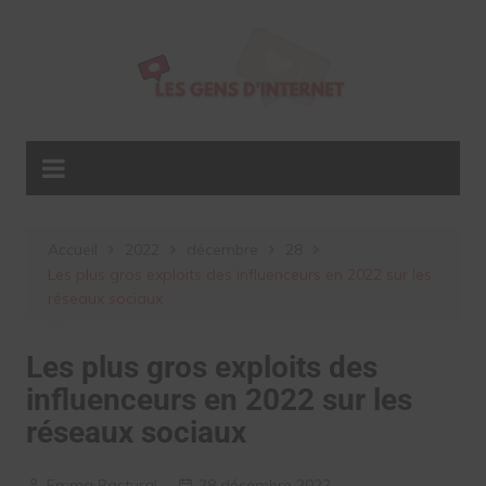
Aller
au
contenu
Accueil
2022
décembre
28
Les plus gros exploits des influenceurs en 2022 sur les
réseaux sociaux
Les plus gros exploits des
influenceurs en 2022 sur les
réseaux sociaux
Emma Pastural
28 décembre 2022