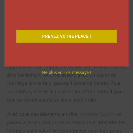
appris à segmenter mes tableaux différemment pour
que ça soit aéré, avec des sous-tableaux, afin de
rendre plus agréable la navigation à l’intérieur. »
Enfin, un dernier point abordé durant la formation
PRENEZ VOTRE PLACE !
concerne l’identité du compte. Pour que les
utilisateurs se rappellent d’un profil, il faut qu’il se
remarque, qu’il ait une identité visuelle unique. « J’ai
appris qu’il était important d’avoir une identité forte,
Ne plus voir ce message !
être facilement reconnaissable avec un décor de
tournage similaire », poursuit Amanda Saurin. Pour
ses vidéos, elle se filme donc au même endroit pour
que sa communauté se souvienne d’elle.
Avec tous ces éléments en tête,
Amanda Saurin
va
poursuivre sa création de contenu pour atteindre les
femmes qui veulent se sentir mieux dans leur peau.