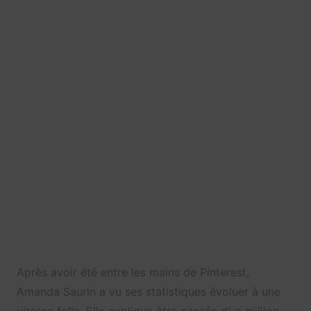
Après avoir été entre les mains de Pinterest,
Amanda Saurin a vu ses statistiques évoluer à une
vitesse folle. Elle explique être passée d’un million