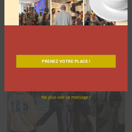
Pour le lancement de Croquez le
Monde®, McDonald’s a convié des
influenceurs pour une « expérience
unique »
La rédaction
4 août 2026
PRENEZ VOTRE PLACE !
Ne plus voir ce message !