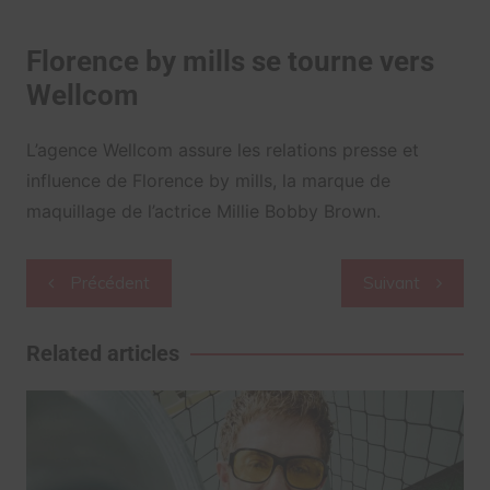
Florence by mills se tourne vers
Wellcom
L’agence Wellcom assure les relations presse et
influence de Florence by mills, la marque de
maquillage de l’actrice Millie Bobby Brown.
Navigation
Précédent
Suivant
de
l’article
Related articles