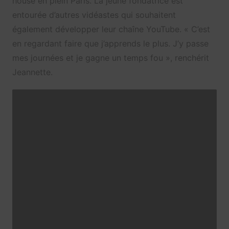
house en plein Paris. La jeune fondatrice est
entourée d’autres vidéastes qui souhaitent
également développer leur chaîne YouTube. « C’est
en regardant faire que j’apprends le plus. J’y passe
mes journées et je gagne un temps fou », renchérit
Jeannette.