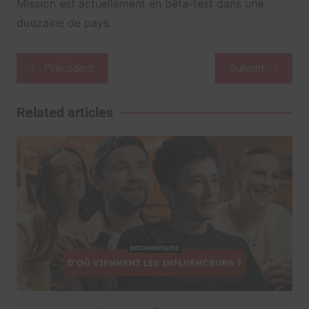
Mission est actuellement en bêta-test dans une
douzaine de pays.
Navigation
Précédent
Suivant
de
l’article
Related articles