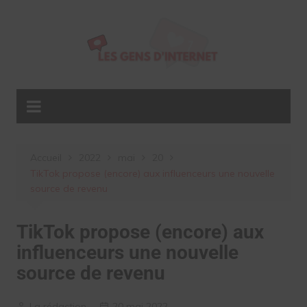
Aller
au
contenu
Accueil
2022
mai
20
TikTok propose (encore) aux influenceurs une nouvelle
source de revenu
TikTok propose (encore) aux
influenceurs une nouvelle
source de revenu
La rédaction
20 mai 2022