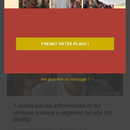
M6
Clara Phelippeaux
6 août 2026
PRENEZ VOTRE PLACE !
Ne plus voir ce message !
7 séries sur les influenceurs et les
réseaux sociaux à regarder cet été sur
Netflix
Clara Phelippeaux
5 août 2026