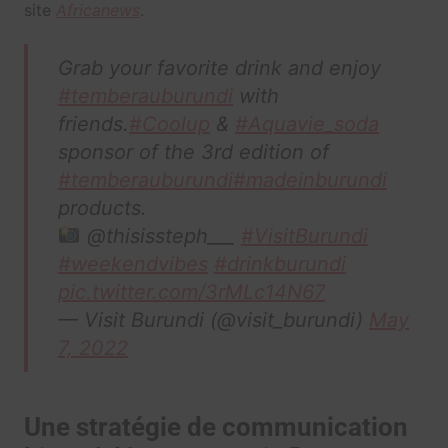
site
Africanews
.
Grab your favorite drink and enjoy
#temberauburundi
with
friends.
#Coolup
&
#Aquavie_soda
sponsor of the 3rd edition of
#temberauburundi
#madeinburundi
products.
@thisissteph___
#VisitBurundi
#weekendvibes
#drinkburundi
pic.twitter.com/3rMLc14N67
— Visit Burundi (@visit_burundi)
May
7, 2022
Une stratégie de communication