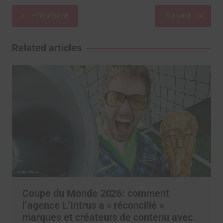
Navigation
Précédent
Suivant
de
l’article
Related articles
Coupe du Monde 2026: comment
l’agence L’Intrus a « réconcilié »
marques et créateurs de contenu avec