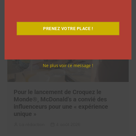
PRENEZ VOTRE PLACE !
Ne plus voir ce message !
Pour le lancement de Croquez le
Monde®, McDonald’s a convié des
influenceurs pour une « expérience
unique »
La rédaction
4 août 2026