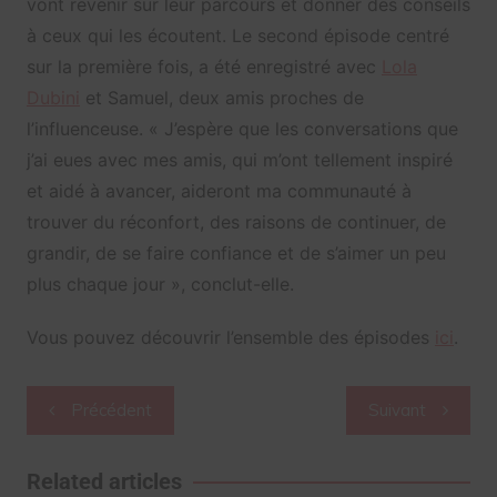
vont revenir sur leur parcours et donner des conseils
à ceux qui les écoutent. Le second épisode centré
sur la première fois, a été enregistré avec
Lola
Dubini
et Samuel, deux amis proches de
l’influenceuse. « J’espère que les conversations que
j’ai eues avec mes amis, qui m’ont tellement inspiré
et aidé à avancer, aideront ma communauté à
trouver du réconfort, des raisons de continuer, de
grandir, de se faire confiance et de s’aimer un peu
plus chaque jour », conclut-elle.
Vous pouvez découvrir l’ensemble des épisodes
ici
.
Navigation
Précédent
Suivant
de
l’article
Related articles