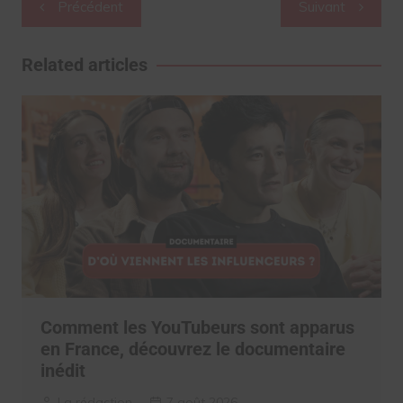
Navigation
Précédent
Suivant
de
l’article
Related articles
Comment les YouTubeurs sont apparus
en France, découvrez le documentaire
inédit
La rédaction
7 août 2026