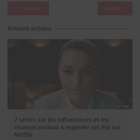
Navigation
Précédent
Suivant
de
l’article
Related articles
7 séries sur les influenceurs et les
réseaux sociaux à regarder cet été sur
Netflix