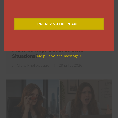
PRENEZ VOTRE PLACE !
Quelles vidéos regarder sur YouTube
avant les vlogs d’août de Léna
Situations?
Ne plus voir ce message !
Clara Phelippeaux
29 juillet 2026