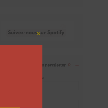
Close
this
module
Abonnez-vous à notre newsletter
Adresse de messagerie
Prénom