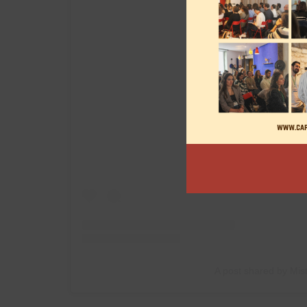
View this post on
A post shared by Mis