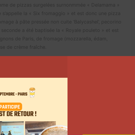
 gamme de pizzas surgelées surnonmmée « Delamama »
’appelle la « Six fromaggio » et est donc une pizza
mage à pâte pressée non cuite ‘Balycashel’, pecorino
 seconde a été baptisée la « Royale pouleto » et est
gnons de Paris, de fromage (mozzarella, édam,
ase de crème fraîche.