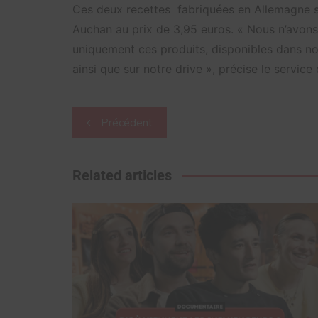
Ces deux recettes fabriquées en Allemagne s
Auchan au prix de 3,95 euros. « Nous n’avons
uniquement ces produits, disponibles dans n
ainsi que sur notre drive », précise le servi
Navigation
Précédent
de
l’article
Related articles