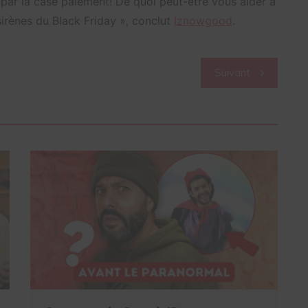
 par la case paiement! De quoi peut-être vous aider à
s sirènes du Black Friday », conclut
Iznowgood
.
Suivant