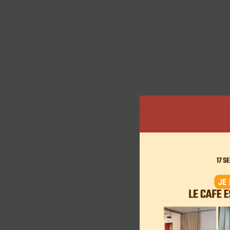
A post shared by Asmae (ex @t