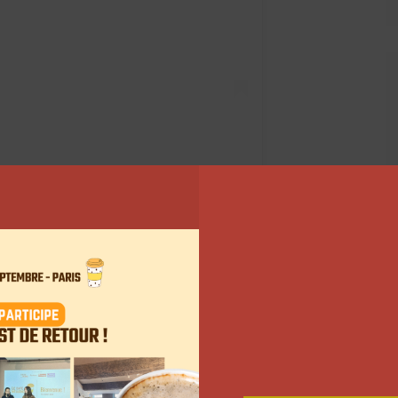
akeitgreen) (@asmaeha_)