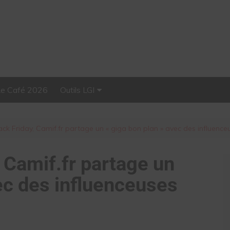
Le Café 2026
Outils LGI
Stellar, plateforme
d’influence tout-en-un
ack Friday, Camif.fr partage un « giga bon plan » avec des influence
, Camif.fr partage un
ec des influenceuses