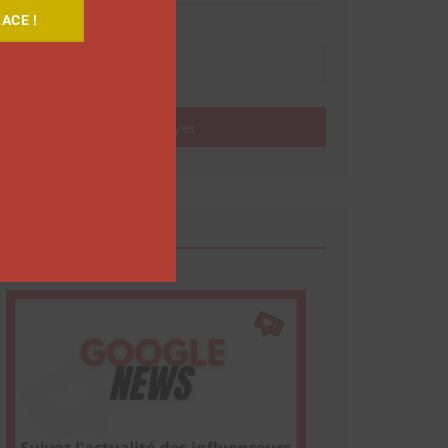
ACE !
Nom
Envoyer
Google News