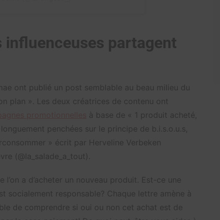
s influenceuses partagent
e ont publié un post semblable au beau milieu du
n plan ». Les deux créatrices de contenu ont
agnes promotionnelles
à base de « 1 produit acheté,
 longuement penchées sur le principe de b.i.s.o.u.s,
surconsommer » écrit par Herveline Verbeken
re (@la_salade_a_tout).
ue l’on a d’acheter un nouveau produit. Est-ce une
l est socialement responsable? Chaque lettre amène à
pable de comprendre si oui ou non cet achat est de