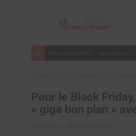
Aller
au
contenu
Notre documentaire
Nos services
Accueil
2021
novembre
25
Pour le Bl
Pour le Black Friday
« giga bon plan » av
La rédaction
25 novembre 2021