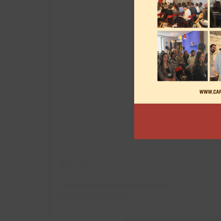
View this post on
A post shared by Iznowgood /