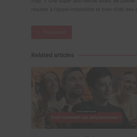
trop. « Une super anti-sèche avant de passer
résister à l’appel irrésistible et bien rôdé de
Navigation
Précédent
de
l’article
Related articles