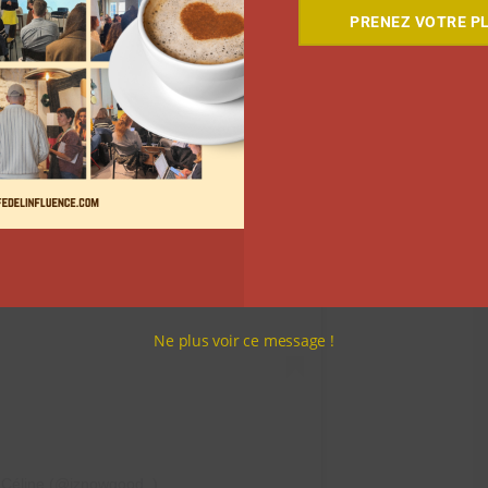
PRENEZ VOTRE PL
 Instagram
Ne plus voir ce message !
/ Céline (@iznowgood_)