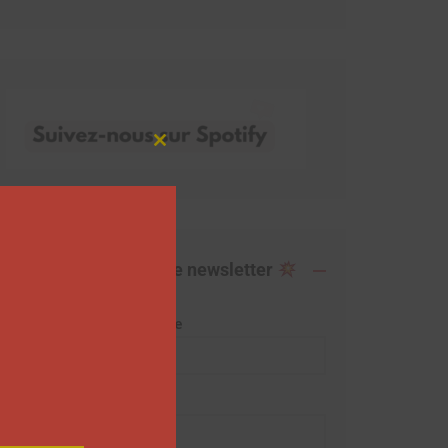
Close
this
module
Abonnez-vous à notre newsletter
Adresse de messagerie
Prénom