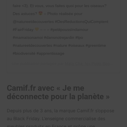
faire <3). Et vous, vous faites quoi pour les oiseaux?
Des astuces?
– Photo réalisée pour
@natureetdecouvertes #DesReductionsQuiComptent
#FairFriday
– – – #petitpoussïndamour
#mamaïsonamoi #dansnotrejardin #lpo
#natureetdecouvertes #nature #oiseaux #greentime
#biodiversité #apprentissage
Une publication partagée par
Maïa Chä. (ex Petits Béguins)
(@m
Camif.fr avec « Je me
déconnecte pour la planète »
Depuis plus de 3 ans, la marque Camif.fr s’oppose
au Black Friday. L’enseigne commercialise des
meubles produits en France et prône une