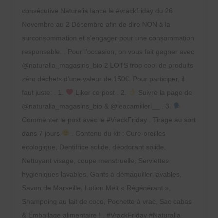
consécutive Naturalia lance le #vrackfriday du 26
Novembre au 2 Décembre afin de dire NON à la
surconsommation et s’engager pour une consommation
responsable. . Pour l’occasion, on vous fait gagner avec
@naturalia_magasins_bio 2 LOTS trop cool de produits
zéro déchets d’une valeur de 150€. Pour participer, il
faut juste: . 1.
Liker ce post . 2.
Suivre la page de
@naturalia_magasins_bio & @leacamilleri__ . 3.
Commenter le post avec le #VrackFriday . Tirage au sort
dans 7 jours
. Contenu du kit : Cure-oreilles
écologique, Dentifrice solide, déodorant solide,
Nettoyant visage, coupe menstruelle, Serviettes
hygiéniques lavables, Gants à démaquiller lavables,
Savon de Marseille, Lotion Melt « Régénérant »,
Shampoing au lait de coco, Pochette à vrac, Sac cabas
& Emballage alimentaire ! . #VrackFriday #Naturalia