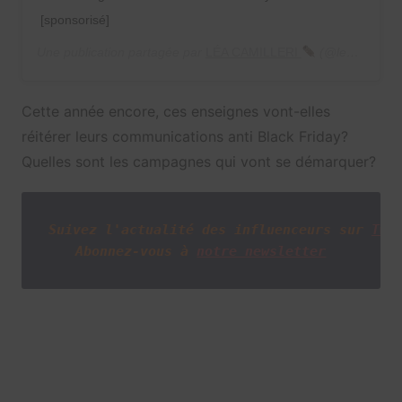
[sponsorisé]
Une publication partagée par
LÉA CAMILLERI
(@leacamilleri__) le
Cette année encore, ces enseignes vont-elles
réitérer leurs communications anti Black Friday?
Quelles sont les campagnes qui vont se démarquer?
Suivez l'actualité des influenceurs sur
Twi
Abonnez-vous à
notre newsletter