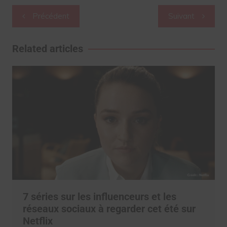
Navigation
Précédent
Suivant
de
l’article
Related articles
7 séries sur les influenceurs et les
réseaux sociaux à regarder cet été sur
Netflix