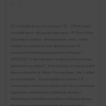
L’actualité du jour en 1 minute !
.
Pour suivre
l’actualité sport : @hugodecrypte.sport .
Pour suivre
l’actualité en anglais : @nowyouknow_news . Vidéo
réalisée en partenariat avec @camif_fr pour le
mouvement #JeMeDeconnectePourLaPlanète ! .
SHOUTOUT à @lemigratteur et @paul_dvdr pour leur
participation au débat ! . Tous les jours, on met en avant
deux participants du débat. Pour participer : like + débat
en commentaire. . Faut-il interdire la chasse ?
.
Commentez oui/non/sans opinion suivi de vos éventuels
arguments, résultats dans l’édition de demain ! .
#blockfriday #JeMeDeconnectePourLaPlanete #trump
#donaldtrump #golf #blackfriday #france #londres