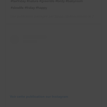
#fairfriday #nature #greenlife #birdy #babyroom
#slowlife #friday #happy
Une publication partagée par
Ninon
(@disouininon) le
28 Nov. 2019 à 11 :59 PST
Voir cette publication sur Instagram