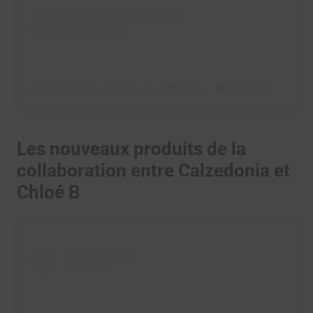
Une publication partagée par Romain G – LeBouseuh (@levraibouseuh)
Les nouveaux produits de la
collaboration entre Calzedonia et
Chloé B