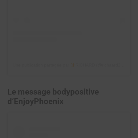
Une publication partagée par
RICHARD (@richaard2609)
Le message bodypositive
d’EnjoyPhoenix