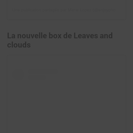
Une publication partagée par Marie Lopez (@enjoyphoenix)
La nouvelle box de Leaves and
clouds