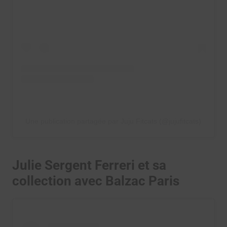
Une publication partagée par Juju Fitcats (@jujufitcats)
Julie Sergent Ferreri et sa
collection avec Balzac Paris