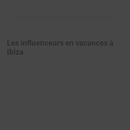
Une publication partagée par Julie Sergent Ferreri (@juliesfi)
Les influenceurs en vacances à
Ibiza