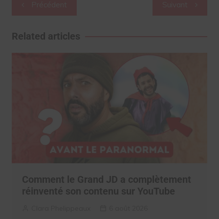
Navigation
Précédent
Suivant
de
l’article
Related articles
Comment le Grand JD a complètement
réinventé son contenu sur YouTube
Clara Phelippeaux
6 août 2026