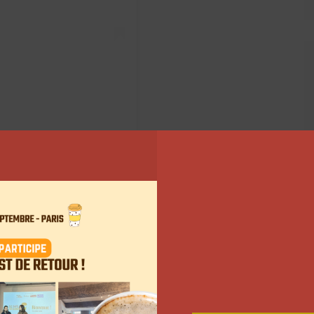
 (@arko_staffy)
ditor
, la plateforme d’analyse explique que le taux
érieur aux autres. Pour 43,82% des petfluencers, il
 suivis par plus de 60% de femmes. 44% d’entre eux
ce commence à envahir la planète entière.
le stratégie de communication et de marketing, des
e, la plateforme «
La patte de l’influence
» vient tout
er nous partage sa vision sur l’évolution de cette