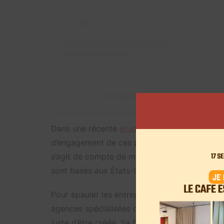
Une publication partagée par Λ Я К O
Dans une récente
étude dévoilée par HypeAu
d’engagement de ces profils est largement sup
s’agit de compte de micro-influence qui sont
sont basés aux États-Unis, même si la tendan
Pour épauler les entreprises sur cette nouvel
agences spécialisées ont vu le jour. En Franc
juste d’être créée. Sa fondatrice, Alison Requi