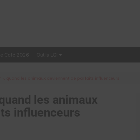
Le Café 2026
Outils LGI
Stellar, plateforme
d’influence tout-en-un
r », quand les animaux deviennent de parfaits influenceurs
, quand les animaux
ts influenceurs