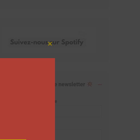
Close
this
module
Abonnez-vous à notre newsletter
Adresse de messagerie
Prénom