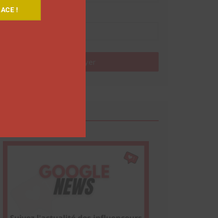
ACE !
Nom
Envoyer
Google News