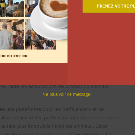
PRENEZ VOTRE PL
***
ter votre agence?
préfère appeler un studio de communication
rvice de communication spécialisé dans le monde
entrepreneurs dans leur communication numérique.
re, j’aide les associations de protection animale
Ne plus voir ce message !
réé une plateforme pour les petfluencers et les
biliser chacune des parties au caractère responsable
utant plus lorsqu’elle inclut les animaux. L’état
ns un document accessible après inscription: « Le