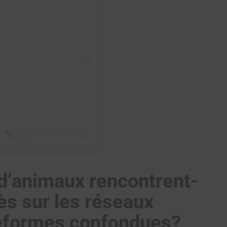
ce
(@lapattedelinfluence)
 d’animaux rencontrent-
cès sur les réseaux
teformes confondues?