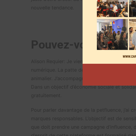
nouvelle tendance.
Pouvez-vous présen
Alison Requier: Je viens de créer ce que je 
numérique. La patte de l’influence est un se
animalier. J’accompagne les petfluencers et 
Dans un objectif d’économie sociale et solidai
gratuitement.
Pour parler davantage de la petfluence, j’ai c
marques responsables. L’objectif est de sensi
que doit prendre une campagne d’influence, d’a
d’esprit de cette plateforme est formalisé da