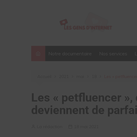
Aller
au
contenu
Notre documentaire
Nos services
Accueil
2021
mai
18
Les « petfluence
Les « petfluencer »
deviennent de parfai
La rédaction
18 mai 2021