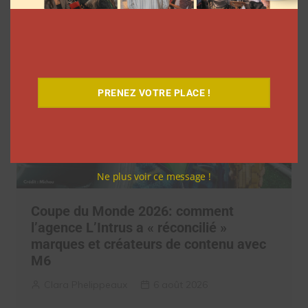
PRENEZ VOTRE PLACE !
Ne plus voir ce message !
Coupe du Monde 2026: comment
l’agence L’Intrus a « réconcilié »
marques et créateurs de contenu avec
M6
Clara Phelippeaux
6 août 2026