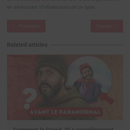
en s’entourant d’influenceurs de ce type.
Navigation
Précédent
Suivant
de
l’article
Related articles
Comment le Grand JD a complètement