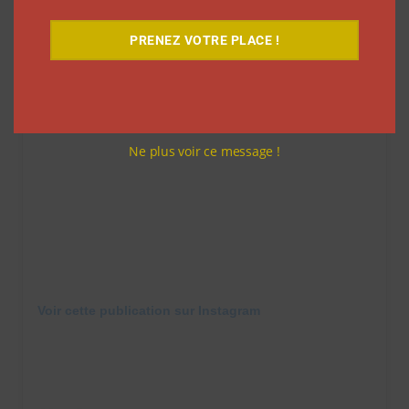
été menée avec l’agence Point d’Orgue.
PRENEZ VOTRE PLACE !
Ne plus voir ce message !
Voir cette publication sur Instagram