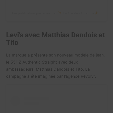
Une publication partagée par
La Clé des Champs
(@lacle
Levi’s avec Matthias Dandois et
Tito
La marque a présenté son nouveau modèle de jean,
le 551 Z Authentic Straight avec deux
ambassadeurs: Matthias Dandois et Tito. La
campagne a été imaginée par l’agence Revolvr.