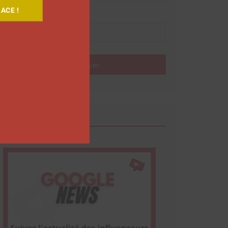
ACE !
Nom
Envoyer
Google News