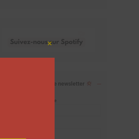
Close
this
module
Abonnez-vous à notre newsletter
Adresse de messagerie
Prénom