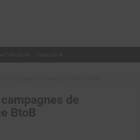
Le Café 2026
Outils LGI
Stellar, plateforme
d’influence tout-en-un
ées de campagnes de marketing d’influence BtoB
e campagnes de
ce BtoB