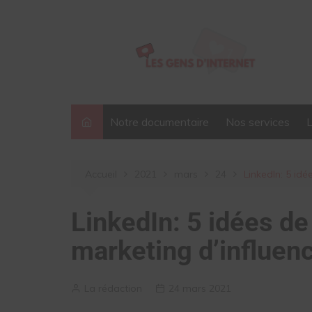
Aller
au
contenu
Notre documentaire
Nos services
Accueil
2021
mars
24
LinkedIn: 5 id
LinkedIn: 5 idées d
marketing d’influen
La rédaction
24 mars 2021