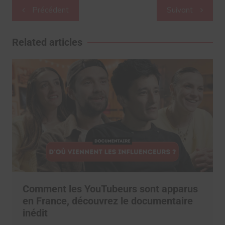
Navigation
Précédent
Suivant
de
l’article
Related articles
Comment les YouTubeurs sont apparus
en France, découvrez le documentaire
inédit