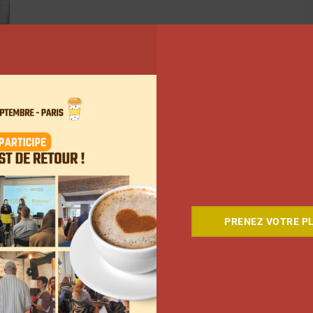
…
12
Suivant
PRENEZ VOTRE PL