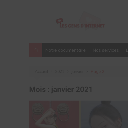
Aller
au
contenu
Notre documentaire
Nos services
Accueil
2021
janvier
Page 2
Mois :
janvier 2021