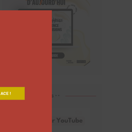
Close
this
module
ACE !
Découvrez nos vidéos