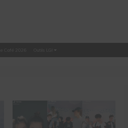
Le Café 2026
Outils LGI
Stellar, plateforme
d’influence tout-en-un