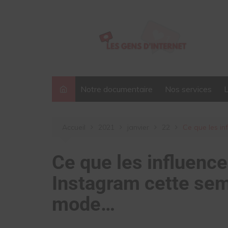
Aller
au
contenu
Notre documentaire
Nos services
Accueil
2021
janvier
22
Ce que les i
Ce que les influence
Instagram cette sem
mode…