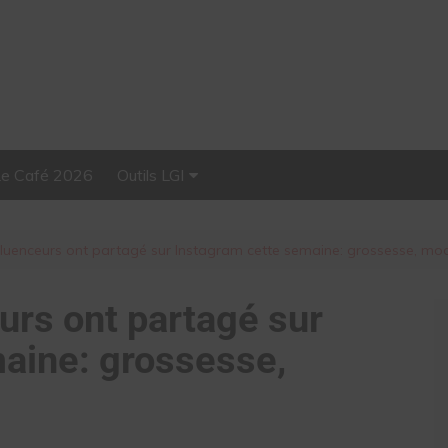
Le Café 2026
Outils LGI
Stellar, plateforme
d’influence tout-en-un
nfluenceurs ont partagé sur Instagram cette semaine: grossesse, m
urs ont partagé sur
aine: grossesse,