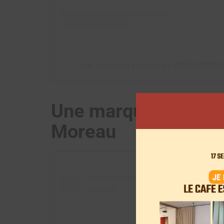
Une publication partagée par MARIE MOYE
Une marque éthique
Moreau