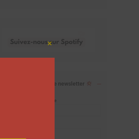
Close
this
module
Abonnez-vous à notre newsletter
Adresse de messagerie
Prénom