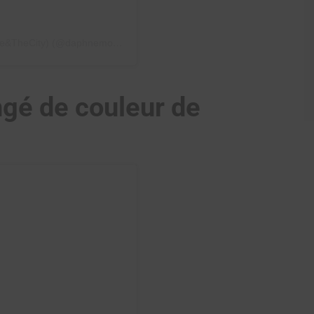
Une publication partagée par Daphné Moreau (Mode&TheCity) (@daphnemoreau)
gé de couleur de