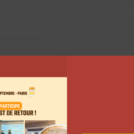
NIN (@marieandmood)
 imaginée par Daphné