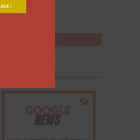
ACE !
Nom
Envoyer
Google News