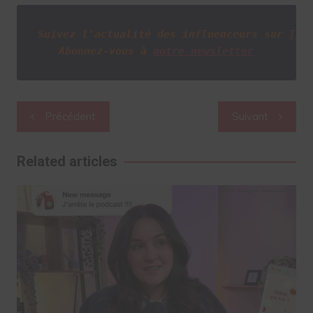
Suivez l'actualité des influenceurs sur
Twi
Abonnez-vous à
notre newsletter
Navigation
Précédent
Suivant
de
l’article
Related articles