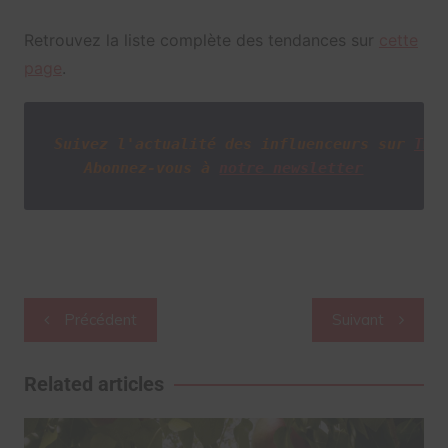
Retrouvez la liste complète des tendances sur
cette
page
.
Suivez l'actualité des influenceurs sur
Twi
Abonnez-vous à
notre newsletter
Navigation
Précédent
Suivant
de
l’article
Related articles