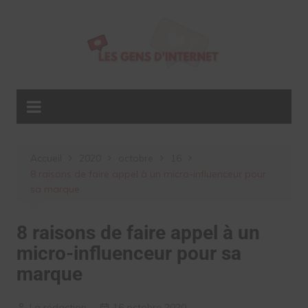
Aller
au
contenu
Accueil
2020
octobre
16
8 raisons de faire appel à un micro-influenceur pour
sa marque
8 raisons de faire appel à un
micro-influenceur pour sa
marque
La rédaction
16 octobre 2020