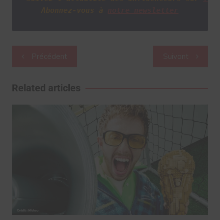
Abonnez-vous à
notre newsletter
Navigation
Précédent
Suivant
de
l’article
Related articles