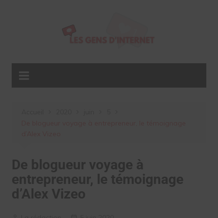
Aller
au
contenu
Accueil
2020
juin
5
De blogueur voyage à entrepreneur, le témoignage
d’Alex Vizeo
De blogueur voyage à
entrepreneur, le témoignage
d’Alex Vizeo
La rédaction
5 juin 2020