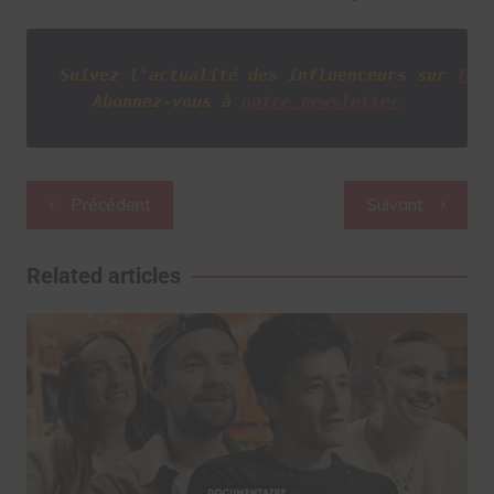
Suivez l'actualité des influenceurs sur
Twi
Abonnez-vous à
notre newsletter
Navigation
Précédent
Suivant
de
l’article
Related articles