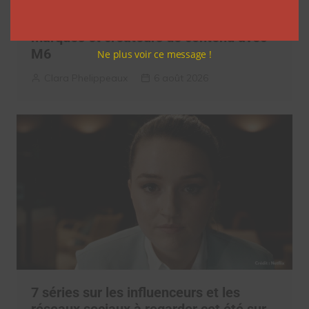
Coupe du Monde 2026: comment
l’agence L’Intrus a « réconcilié »
marques et créateurs de contenu avec
M6
Ne plus voir ce message !
Clara Phelippeaux
6 août 2026
7 séries sur les influenceurs et les
réseaux sociaux à regarder cet été sur