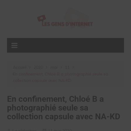
Aller
au
contenu
Accueil
2020
mai
11
En confinement, Chloé B a photographié seule sa
collection capsule avec NA-KD
En confinement, Chloé B a
photographié seule sa
collection capsule avec NA-KD
La rédaction
11 mai 2020