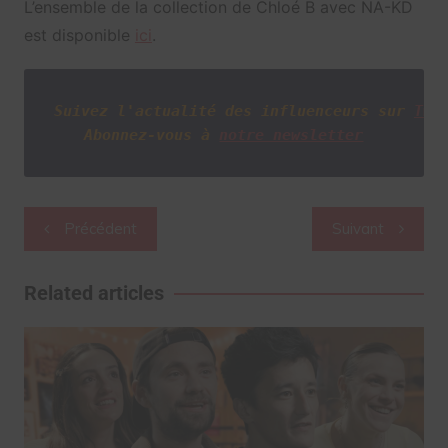
L’ensemble de la collection de Chloé B avec NA-KD
est disponible
ici
.
Suivez l'actualité des influenceurs sur
Twi
Abonnez-vous à
notre newsletter
Navigation
Précédent
Suivant
de
l’article
Related articles