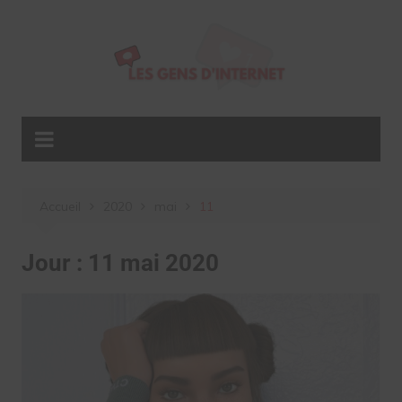
Aller
au
contenu
Accueil
2020
mai
11
Jour :
11 mai 2020